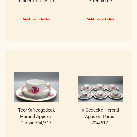
reicher Drache rot.
Streublume
Muschelrand. 1 Wahl.
Nicht mehr erhätlich
Nicht mehr erhätlich
Tee/Kaffeegedeck
6 Gedecke Herend
Herend Apponyi
Apponyi Purpur
Purpur 704/517.
704/517.