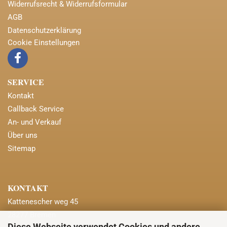
Widerrufsrecht & Widerrufsformular
AGB
Datenschutzerklärung
Cookie Einstellungen
SERVICE
Kontakt
Callback Service
An- und Verkauf
Über uns
Sitemap
KONTAKT
Kattenescher weg 45
28277 Bremen
Diese Webseite verwendet Cookies und andere