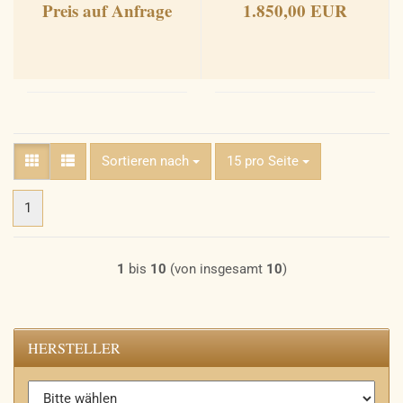
Preis auf Anfrage
1.850,00 EUR
Sortieren nach
pro Seite
Sortieren nach
15 pro Seite
1
1
bis
10
(von insgesamt
10
)
HERSTELLER