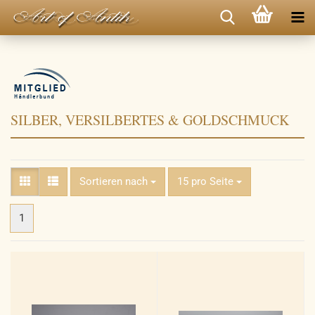
SILBER, VERSILBERTES & GOLDSCHMUCK
Sortieren nach
pro Seite
Sortieren nach
15 pro Seite
1