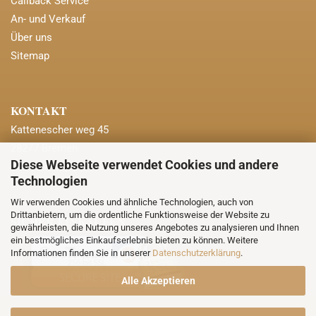
Callback Service
An- und Verkauf
Über uns
Sitemap
KONTAKT
Kattenescher weg 45
28277 Bremen
Diese Webseite verwendet Cookies und andere
Mobil: +49 (0) 173 2327937
Technologien
Wir verwenden Cookies und ähnliche Technologien, auch von
Drittanbietern, um die ordentliche Funktionsweise der Website zu
SICHER EINKAUFEN
gewährleisten, die Nutzung unseres Angebotes zu analysieren und Ihnen
ein bestmögliches Einkaufserlebnis bieten zu können. Weitere
Informationen finden Sie in unserer
Datenschutzerklärung
.
Alle Akzeptieren